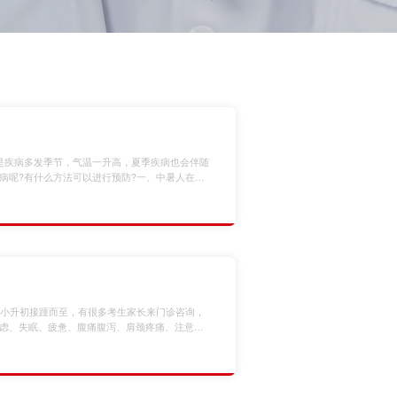
是疾病多发季节，气温一升高，夏季疾病也会伴随
病呢?有什么方法可以进行预防?一、中暑人在夏
平衡，体内会蓄积大量热量，导致体内水分和盐
中暑最好多喝含盐的清凉饮料。如果出现头晕、恶
2、为了避免中暑，除了做好防晒工作外，还要保
、小升初接踵而至，有很多考生家长来门诊咨询，
虑、失眠、疲惫、腹痛腹泻、肩颈疼痛、注意力
幼保健院中西医结合科对症助考，中医有方，通
疏导、推拿放松等方式，调节身体状态，帮助广
。下面用中医的角度分析考前常见不适，以及中