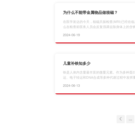
为什么不能带金属物品做核磁？
在医学发达的今天，核磁共振检查(MRI)已经在
么在检查前医务人员会反复强调去除身体上的含铁
人员有没有体内植入物?为什么检查还没开始，轮
2024-06-19
先，我们要了解一下核磁共振成像是在强大的磁
生共振，通过记录共振轨迹，然后计算机的重建
场，如果携…
儿童补铁知多少
铁是人体内含量最丰富的微量元素。作为多种蛋
运、电子转运和DNA合成等多种代谢过程中发挥
(irondeficiency，ID)或缺铁性贫血(irondefic
2024-06-13
利于大脑认知功能发展，使运动能力降低、免疫
大多数婴儿ID无明显临床症状，多通过6-12月龄
...
