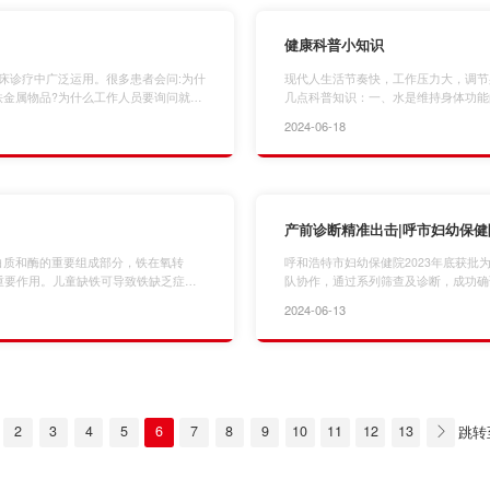
健康科普小知识
临床诊疗中广泛运用。很多患者会问:为什
现代人生活节奏快，工作压力大，调节
金属物品?为什么工作人员要询问就诊
几点科普知识：一、水是维持身体功能
椅及检查床不能推到核磁检查室?首
持生长修复。三、碳水化合物是提供能
2024-06-18
场作用下，人体组织细胞内氢原子核发
中起关键作用。五、纤维有助于消化，
，形成核磁影像。核磁室存在强大的磁
正常运作所需的有机化合物。七、矿物
钙对骨骼健康至关重要…
产前诊断精准出击|呼市妇幼保健
白质和酶的重要组成部分，铁在氧转
呼和浩特市妇幼保健院2023年底获
重要作用。儿童缺铁可导致铁缺乏症
队协作，通过系列筛查及诊断，成功确
iencyanemia，IDA)，影响儿童生长发育，不
医学建议，展现了呼和浩特市妇幼保健
2024-06-13
功能下降及影响其他营养元素代谢等。
特市妇幼保健院产科于2024年4月接
的…
检查结果正常。孕12周血清学产前筛查
2
3
4
5
6
7
8
9
10
11
12
13
跳转
