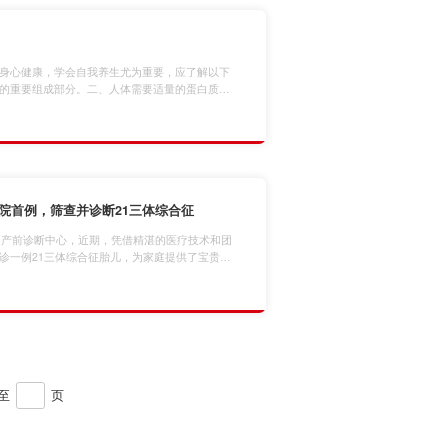
身心健康，学会自我养生尤为重要，应了解以下
的重要组成部分。二、人体需要适量的蛋白质支
量的主要来源。四、脂肪在维持细胞结构和功能
预防便秘，有助于体重管理。六、维生素是身体
质是构建骨骼和维持神经系统功能的关键。八、
院首例，筛查并诊断21三体综合征
批为产前诊断中心，近期，凭借精湛的医疗技术和团
诊一例21三体综合征胎儿，为家庭提供了宝贵的
院在产前诊断领域的专业实力。病例概述呼和浩
诊一名孕妇，既往体健，33岁，孕2产1，前期超声
结果提示高风险（1/105）；后经遗传咨询后选…
至
页