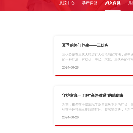
质控中心
孕产保健
妇女保健
儿
夏季的热门养生——三伏灸
三伏灸是在三伏天时进行天灸治病的方法，是中
的一种疗法，有初伏、中伏、末伏。三伏灸的作用
可降火；可用于调理因上火所致的各种炎症，比
2024-06-28
症疾病。2、有利于促进机体元气充足，使人舒畅
于防病保健，发挥经络穴位的作用，起到温肾壮
温阳药物、温阳穴…
守护童真—了解“高热难退”的腺病毒
近期，很多孩子都出现了反复高热不退的症状，
些孩子还可能出现眼睛红肿、腹泻等症状，儿科
起了不少家长的关注与担忧。腺病毒感染就是引
2024-06-26
达39℃以上，腺病毒还有如下一些症状：呼吸道
痰、咳嗽、胸痛、胸闷、头痛、乏力等。生殖系
引起尿频、尿急、尿痛…