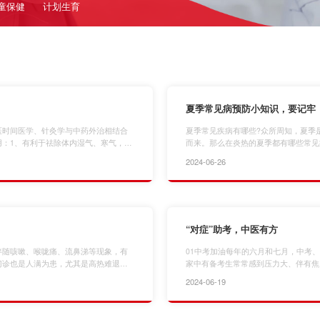
童保健
计划生育
夏季常见病预防小知识，要记牢
医时间医学、针灸学与中药外治相结合
夏季常见疾病有哪些?众所周知，夏季
：1、有利于祛除体内湿气、寒气，还
而来。那么在炎热的夏季都有哪些常见
如妇科炎症、咽喉炎、胃炎、鼻炎等炎
天高温环境下，体温调节功能就会失去
2024-06-26
，精神旺盛，免疫力增强等。3、有利
分出现代谢紊乱。防治措施：1、轻度
阳，防病祛病的作用。最佳温阳时机、
心、呕吐等症状，就需要及时就医了。
证充足的睡眠…
“对症”助考，中医有方
伴随咳嗽、喉咙痛、流鼻涕等现象，有
01中考加油每年的六月和七月，中考
门诊也是人满为患，尤其是高热难退引
家中有备考生常常感到压力大、伴有焦
起以上症状的疾病之一。除了反复发热
下降、反复感冒等症状，呼和浩特市妇
2024-06-19
类症状：如急性发热、咽喉肿痛、咳
过中医辨证论治、中药口服汤剂、心理
统类症状：如尿道炎、膀胱炎等，可能
大考生缓解考前压力和不适，顺利应试
医应对的妙招。考生…