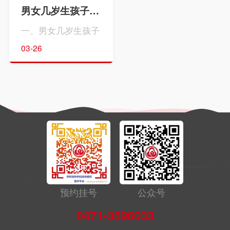
男女几岁生孩子最好?二胎和一胎隔多久？
腔内的神经，患者会
一，有数据显示：在
出现大腿部位的疼
中国15-44岁女性中
一、男女几岁生孩子
痛，下腹部或者是下
宫颈癌发病率高居恶
比较合适？你要说几
03-26
腰部疼痛，如果肿瘤
性肿瘤第三位，并且
岁生孩子最好？那情
继续入侵会影响到直
已成为中国该年龄段
况肯定是因人而异
肠，导致出现大便不
女性癌症死亡的第二
的，毕竟每个人的身
畅，肛门坠胀等症
大原因，成为一大红
体情况都不一样。不
状，如果肿瘤压迫到
颜杀手，并呈年轻化
过，这份男女最佳生
膀胱，患者出现尿
趋势，让很多女性朋
育时间表大家可以参
急、尿频、尿痛或血
友闻“癌”色变。宫颈
考一下。(一)女性：
尿等症状。二、阴道
癌有明确病因，它是
25岁-35岁这个阶段
不规则出血：患者可
由生殖道内持续性高
的女性，身体已发育
能会出现阴道出血的
危型人乳头瘤病毒
成熟。骨骼钙化完
预约挂号
公众号
情况，这种出血的情
（HPV）感染所致。
全，骨盆进一步宽
0471-3596033
况可能在夫妻同房、
HPV主要由性行为传
大，卵子质量好。孕
大便后或进行妇科检
播，还可能通过直接