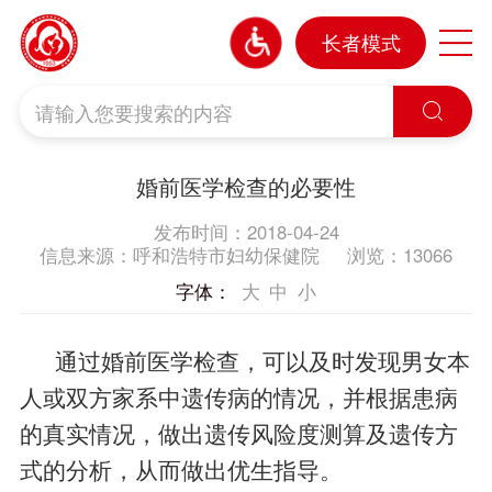
长者模式

婚前医学检查的必要性
发布时间：2018-04-24
信息来源：呼和浩特市妇幼保健院
浏览：13066
字体：
大
中
小
通过婚前医学检查，可以及时发现男女本
人或双方家系中遗传病的情况，并根据患病
的真实情况，做出遗传风险度测算及遗传方
式的分析，从而做出优生指导。