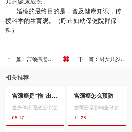
儿的健康成长。
婚检的最终目的是，普及健康知识，传
授科学的生育观。（
呼市妇幼保健院群保
科）
上一篇：宫颈癌怎么预防
下一篇：男女几岁生孩子最好?二胎和一胎隔多久？
相关推荐
宫颈癌是“拖”出来的
宫颈癌怎么预防
当身体出现这三个症
宫颈癌是影响全球女
状，就是宫颈癌来敲
性健康的第四大恶性
05-17
11-26
门了。一、疼痛：当
肿瘤，也是威胁我国
体内的肿瘤压迫到盆
女性的恶性肿瘤之