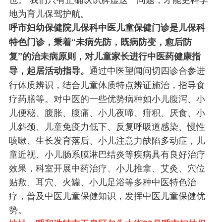
地为育儿保驾护航。
呼市妇幼保健院儿保科中医儿童保健门诊是儿保科
特色门诊，秉着“未病先防，既病防变，愈后防
复”的治未病原则，对儿童家长进行中医药健康指
通过中医望闻问切四诊合参进
导，起居活动指导。
行体质辨识，结合儿童体质特点辨证施治，指导食
疗药膳等。对中医的一些优势病种如小儿腹泻、小
儿便秘、腹胀、腹痛、小儿夜啼、疳积、厌食、小
儿斜颈、儿童免疫力低下、反复呼吸道感染、慢性
咳嗽、生长发育落后、小儿注意力缺陷多动症，儿
童近视、小儿肠系膜淋巴结炎等疾病具有良好治疗
效果，科室开展中药治疗、小儿推拿、艾灸、穴位
贴敷、耳穴、火罐、小儿足浴等多种中医特色治
疗，普及中医儿童保健知识，发挥中医儿童保健优
势。