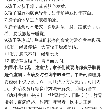
5.孩子皮肤干燥，或者肤色发黄。
6.孩子嘴唇的颜色异常，过于鲜艳或过于苍白。
7.孩子的体型过胖或者消瘦。
8.孩子睡觉时不老实，喜欢翻滚、爬、蹬被子，趴
着、屁股撅起来睡觉。
9.孩子受凉或过热或吃较杂的食物时常会发生腹泻。
10.孩子经常便秘，大便较干燥或硬结。
11.孩子脾气不好，经常发火。
12.孩子常因腹痛、胃痛而哭闹。
如果小儿出现上述症状，家长们就要考虑孩子脾胃
中医药调理脾
是否虚弱，应该及时咨询中医医生。
胃虚弱不仅疗效可靠，而且治疗方法灵活，可用内
服、外治及食疗等多种方法来解决。明朝万全在
《幼科发挥》中指出：“脾胃壮实，四肢安宁，脾胃
虚弱，百病蜂起。故调理脾胃者，医中之王道
也。”我们只有正确认识脾虚这一问题，才能更科学