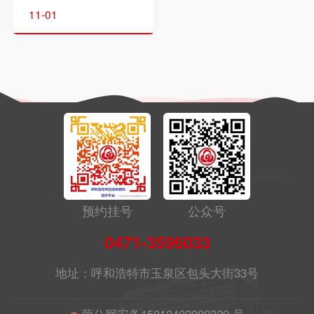
意的问题呢?听听儿
了明确是哪一类感
常，是各种传染病的
11-01
保科医生怎么说。
染，常常会开具不同
高发季节。儿童本身
一、学会咀嚼是添加
的检测用以明确感染
的抵抗力弱，适应能
辅食的重要标志出生
类型。呼吸道疾病，
力差，免疫力低，在
后6-8个月龄是训练
其种类繁多，包括细
集体生活中极易受到
婴儿学习咀嚼和吞咽
菌性感染、病毒性感
流行性传染疾病的侵
行为的关键期。咀嚼
染以及支原体引起的
袭。下面，让我们一
是有节奏的咬运动、
感染等。为了准确的
起来了解一下秋冬季
滚动、磨的口腔协调
配合临床诊断，我们
常见的传染病和预防
运动，它代表婴儿消
提供了各种检测手
保健小知识吧！01手
化功能、神经元的发
段，下面一起简单了
足口病【病原体】肠
预约挂号
公众号
育逐渐成熟和外界条
解下。一、常规检验
道病毒(如柯萨奇病
0471-3596033
件的刺激可促进咀嚼
检测常规的检测包括
毒)【传染途径】主
发育。消化过程口腔
血常规、病原微生物
要经粪-口途径传
地址：呼和浩特市玉泉区包头大街33号
阶段的咀嚼动作是婴
培养、血清学抗体检
播，其次为呼吸道飞
儿食物转换所必需的
测等。其一，血常规
沫传播【易感人群】