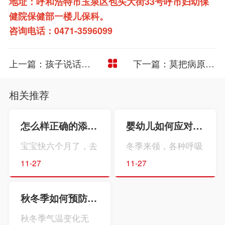
地址：
呼和浩特市玉泉区包头大街33号呼市妇幼保
健院保健部一楼儿保科。
咨询电话：
0471-3596099
上一篇：孩子说话不清，可能是构音障碍
下一篇：莫把病原体口口相传给宝宝
相关推荐
怎么样正确的添加辅食
婴幼儿如何应对呼吸道疾病流行季？
宝宝快六个月了，去
冬季来领，各种呼吸
做儿保体检的时候医
道疾病来袭，在感染
11-27
11-27
生说该给孩子添加辅
流行季，婴幼儿作为
食了。那么什么时候
易感人群，常常是被
秋冬季如何预防传染病
该添加辅食?添加辅
侵袭的对象。来医院
食的时候有什么要注
就诊时，临床医师为
秋冬季气温变化无