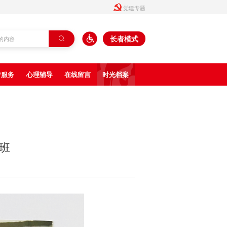

党建专题
长者模式

者服务
心理辅导
在线留言
时光档案
班